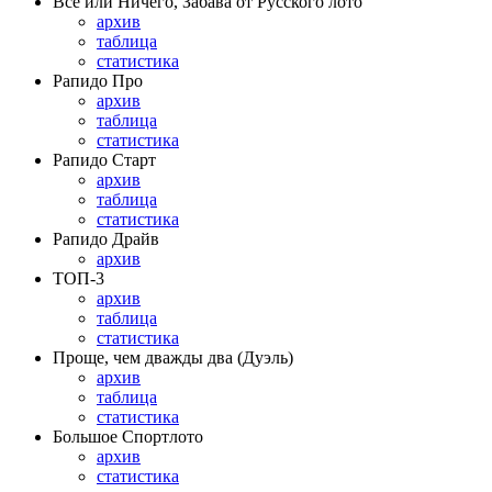
Всё или Ничего, Забава от Русского лото
архив
таблица
статистика
Рапидо Про
архив
таблица
статистика
Рапидо Старт
архив
таблица
статистика
Рапидо Драйв
архив
ТОП-3
архив
таблица
статистика
Проще, чем дважды два (Дуэль)
архив
таблица
статистика
Большое Спортлото
архив
статистика