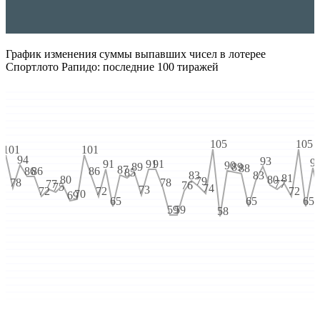
График изменения суммы выпавших чисел в лотерее
Спортлото Рапидо: последние 100 тиражей
105
105
101
101
94
93
9
91
91
91
90
89
89
88
87
86
86
86
85
83
83
81
80
80
79
78
78
77
77
76
75
74
73
72
72
72
70
69
65
65
65
59
59
58