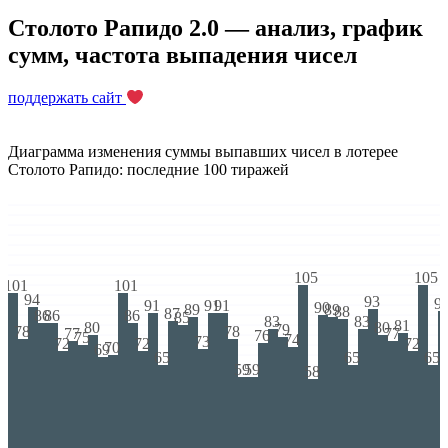
Столото Рапидо 2.0 — анализ, график
сумм, частота выпадения чисел
поддержать сайт
Диаграмма изменения суммы выпавших чисел в лотерее
Столото Рапидо: последние 100 тиражей
105
105
101
101
94
93
9
91
91
91
90
89
89
88
87
86
86
86
85
83
83
81
80
80
79
78
78
77
77
76
75
74
73
72
72
72
70
69
65
65
65
59
59
58