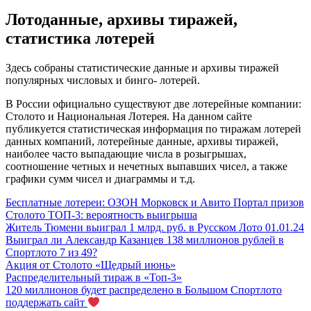
Лотоданные, архивы тиражей,
статистика лотерей
Здесь собраны статистические данные и архивы тиражей
популярных числовых и бинго- лотерей.
В России официально существуют две лотерейные компании:
Столото и Национальная Лотерея. На данном сайте
публикуется статистическая информация по тиражам лотерей
данных компаний, лотерейные данные, архивы тиражей,
наиболее часто выпадающие числа в розыгрышах,
соотношение четных и нечетных выпавших чисел, а также
графики сумм чисел и диаграммы и т.д.
Бесплатные лотереи: ОЗОН Морковск и Авито Портал призов
Столото ТОП-3: вероятность выигрыша
Житель Тюмени выиграл 1 млрд. руб. в Русском Лото 01.01.24
Выиграл ли Александр Казанцев 138 миллионов рублей в
Спортлото 7 из 49?
Акция от Столото «Щедрый июнь»
Распределительный тираж в «Топ-3»
120 миллионов будет распределено в Большом Спортлото
поддержать сайт