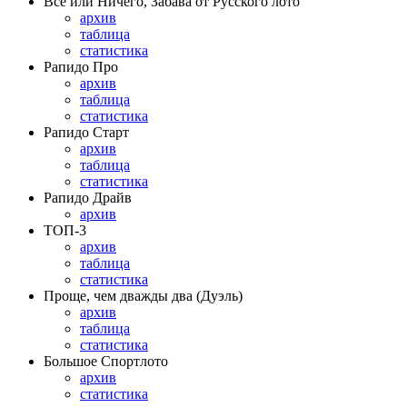
Всё или Ничего, Забава от Русского лото
архив
таблица
статистика
Рапидо Про
архив
таблица
статистика
Рапидо Старт
архив
таблица
статистика
Рапидо Драйв
архив
ТОП-3
архив
таблица
статистика
Проще, чем дважды два (Дуэль)
архив
таблица
статистика
Большое Спортлото
архив
статистика