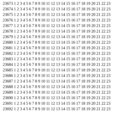
23673
1
2
3
4
5
6
7
8
9
10
11
12
13
14
15
16
17
18
19
20
21
22
23
23674
1
2
3
4
5
6
7
8
9
10
11
12
13
14
15
16
17
18
19
20
21
22
23
23675
1
2
3
4
5
6
7
8
9
10
11
12
13
14
15
16
17
18
19
20
21
22
23
23676
1
2
3
4
5
6
7
8
9
10
11
12
13
14
15
16
17
18
19
20
21
22
23
23677
1
2
3
4
5
6
7
8
9
10
11
12
13
14
15
16
17
18
19
20
21
22
23
23678
1
2
3
4
5
6
7
8
9
10
11
12
13
14
15
16
17
18
19
20
21
22
23
23679
1
2
3
4
5
6
7
8
9
10
11
12
13
14
15
16
17
18
19
20
21
22
23
23680
1
2
3
4
5
6
7
8
9
10
11
12
13
14
15
16
17
18
19
20
21
22
23
23681
1
2
3
4
5
6
7
8
9
10
11
12
13
14
15
16
17
18
19
20
21
22
23
23682
1
2
3
4
5
6
7
8
9
10
11
12
13
14
15
16
17
18
19
20
21
22
23
23683
1
2
3
4
5
6
7
8
9
10
11
12
13
14
15
16
17
18
19
20
21
22
23
23684
1
2
3
4
5
6
7
8
9
10
11
12
13
14
15
16
17
18
19
20
21
22
23
23685
1
2
3
4
5
6
7
8
9
10
11
12
13
14
15
16
17
18
19
20
21
22
23
23686
1
2
3
4
5
6
7
8
9
10
11
12
13
14
15
16
17
18
19
20
21
22
23
23687
1
2
3
4
5
6
7
8
9
10
11
12
13
14
15
16
17
18
19
20
21
22
23
23688
1
2
3
4
5
6
7
8
9
10
11
12
13
14
15
16
17
18
19
20
21
22
23
23689
1
2
3
4
5
6
7
8
9
10
11
12
13
14
15
16
17
18
19
20
21
22
23
23690
1
2
3
4
5
6
7
8
9
10
11
12
13
14
15
16
17
18
19
20
21
22
23
23691
1
2
3
4
5
6
7
8
9
10
11
12
13
14
15
16
17
18
19
20
21
22
23
23692
1
2
3
4
5
6
7
8
9
10
11
12
13
14
15
16
17
18
19
20
21
22
23