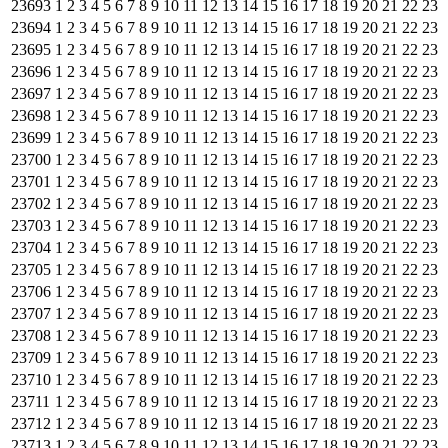
23693
1
2
3
4
5
6
7
8
9
10
11
12
13
14
15
16
17
18
19
20
21
22
23
23694
1
2
3
4
5
6
7
8
9
10
11
12
13
14
15
16
17
18
19
20
21
22
23
23695
1
2
3
4
5
6
7
8
9
10
11
12
13
14
15
16
17
18
19
20
21
22
23
23696
1
2
3
4
5
6
7
8
9
10
11
12
13
14
15
16
17
18
19
20
21
22
23
23697
1
2
3
4
5
6
7
8
9
10
11
12
13
14
15
16
17
18
19
20
21
22
23
23698
1
2
3
4
5
6
7
8
9
10
11
12
13
14
15
16
17
18
19
20
21
22
23
23699
1
2
3
4
5
6
7
8
9
10
11
12
13
14
15
16
17
18
19
20
21
22
23
23700
1
2
3
4
5
6
7
8
9
10
11
12
13
14
15
16
17
18
19
20
21
22
23
23701
1
2
3
4
5
6
7
8
9
10
11
12
13
14
15
16
17
18
19
20
21
22
23
23702
1
2
3
4
5
6
7
8
9
10
11
12
13
14
15
16
17
18
19
20
21
22
23
23703
1
2
3
4
5
6
7
8
9
10
11
12
13
14
15
16
17
18
19
20
21
22
23
23704
1
2
3
4
5
6
7
8
9
10
11
12
13
14
15
16
17
18
19
20
21
22
23
23705
1
2
3
4
5
6
7
8
9
10
11
12
13
14
15
16
17
18
19
20
21
22
23
23706
1
2
3
4
5
6
7
8
9
10
11
12
13
14
15
16
17
18
19
20
21
22
23
23707
1
2
3
4
5
6
7
8
9
10
11
12
13
14
15
16
17
18
19
20
21
22
23
23708
1
2
3
4
5
6
7
8
9
10
11
12
13
14
15
16
17
18
19
20
21
22
23
23709
1
2
3
4
5
6
7
8
9
10
11
12
13
14
15
16
17
18
19
20
21
22
23
23710
1
2
3
4
5
6
7
8
9
10
11
12
13
14
15
16
17
18
19
20
21
22
23
23711
1
2
3
4
5
6
7
8
9
10
11
12
13
14
15
16
17
18
19
20
21
22
23
23712
1
2
3
4
5
6
7
8
9
10
11
12
13
14
15
16
17
18
19
20
21
22
23
23713
1
2
3
4
5
6
7
8
9
10
11
12
13
14
15
16
17
18
19
20
21
22
23