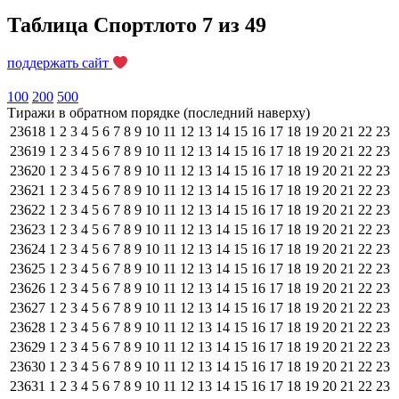
Таблица Спортлото 7 из 49
поддержать сайт
100
200
500
Тиражи в обратном порядке (последний наверху)
23618
1
2
3
4
5
6
7
8
9
10
11
12
13
14
15
16
17
18
19
20
21
22
23
23619
1
2
3
4
5
6
7
8
9
10
11
12
13
14
15
16
17
18
19
20
21
22
23
23620
1
2
3
4
5
6
7
8
9
10
11
12
13
14
15
16
17
18
19
20
21
22
23
23621
1
2
3
4
5
6
7
8
9
10
11
12
13
14
15
16
17
18
19
20
21
22
23
23622
1
2
3
4
5
6
7
8
9
10
11
12
13
14
15
16
17
18
19
20
21
22
23
23623
1
2
3
4
5
6
7
8
9
10
11
12
13
14
15
16
17
18
19
20
21
22
23
23624
1
2
3
4
5
6
7
8
9
10
11
12
13
14
15
16
17
18
19
20
21
22
23
23625
1
2
3
4
5
6
7
8
9
10
11
12
13
14
15
16
17
18
19
20
21
22
23
23626
1
2
3
4
5
6
7
8
9
10
11
12
13
14
15
16
17
18
19
20
21
22
23
23627
1
2
3
4
5
6
7
8
9
10
11
12
13
14
15
16
17
18
19
20
21
22
23
23628
1
2
3
4
5
6
7
8
9
10
11
12
13
14
15
16
17
18
19
20
21
22
23
23629
1
2
3
4
5
6
7
8
9
10
11
12
13
14
15
16
17
18
19
20
21
22
23
23630
1
2
3
4
5
6
7
8
9
10
11
12
13
14
15
16
17
18
19
20
21
22
23
23631
1
2
3
4
5
6
7
8
9
10
11
12
13
14
15
16
17
18
19
20
21
22
23