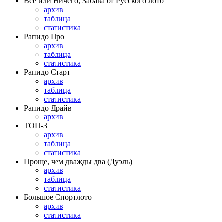
Всё или Ничего, Забава от Русского лото
архив
таблица
статистика
Рапидо Про
архив
таблица
статистика
Рапидо Старт
архив
таблица
статистика
Рапидо Драйв
архив
ТОП-3
архив
таблица
статистика
Проще, чем дважды два (Дуэль)
архив
таблица
статистика
Большое Спортлото
архив
статистика