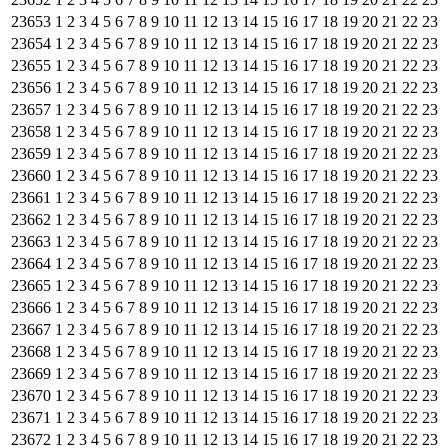
23653
1
2
3
4
5
6
7
8
9
10
11
12
13
14
15
16
17
18
19
20
21
22
23
23654
1
2
3
4
5
6
7
8
9
10
11
12
13
14
15
16
17
18
19
20
21
22
23
23655
1
2
3
4
5
6
7
8
9
10
11
12
13
14
15
16
17
18
19
20
21
22
23
23656
1
2
3
4
5
6
7
8
9
10
11
12
13
14
15
16
17
18
19
20
21
22
23
23657
1
2
3
4
5
6
7
8
9
10
11
12
13
14
15
16
17
18
19
20
21
22
23
23658
1
2
3
4
5
6
7
8
9
10
11
12
13
14
15
16
17
18
19
20
21
22
23
23659
1
2
3
4
5
6
7
8
9
10
11
12
13
14
15
16
17
18
19
20
21
22
23
23660
1
2
3
4
5
6
7
8
9
10
11
12
13
14
15
16
17
18
19
20
21
22
23
23661
1
2
3
4
5
6
7
8
9
10
11
12
13
14
15
16
17
18
19
20
21
22
23
23662
1
2
3
4
5
6
7
8
9
10
11
12
13
14
15
16
17
18
19
20
21
22
23
23663
1
2
3
4
5
6
7
8
9
10
11
12
13
14
15
16
17
18
19
20
21
22
23
23664
1
2
3
4
5
6
7
8
9
10
11
12
13
14
15
16
17
18
19
20
21
22
23
23665
1
2
3
4
5
6
7
8
9
10
11
12
13
14
15
16
17
18
19
20
21
22
23
23666
1
2
3
4
5
6
7
8
9
10
11
12
13
14
15
16
17
18
19
20
21
22
23
23667
1
2
3
4
5
6
7
8
9
10
11
12
13
14
15
16
17
18
19
20
21
22
23
23668
1
2
3
4
5
6
7
8
9
10
11
12
13
14
15
16
17
18
19
20
21
22
23
23669
1
2
3
4
5
6
7
8
9
10
11
12
13
14
15
16
17
18
19
20
21
22
23
23670
1
2
3
4
5
6
7
8
9
10
11
12
13
14
15
16
17
18
19
20
21
22
23
23671
1
2
3
4
5
6
7
8
9
10
11
12
13
14
15
16
17
18
19
20
21
22
23
23672
1
2
3
4
5
6
7
8
9
10
11
12
13
14
15
16
17
18
19
20
21
22
23