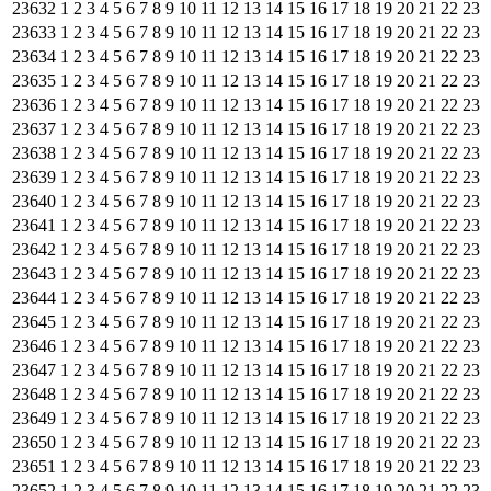
23632
1
2
3
4
5
6
7
8
9
10
11
12
13
14
15
16
17
18
19
20
21
22
23
23633
1
2
3
4
5
6
7
8
9
10
11
12
13
14
15
16
17
18
19
20
21
22
23
23634
1
2
3
4
5
6
7
8
9
10
11
12
13
14
15
16
17
18
19
20
21
22
23
23635
1
2
3
4
5
6
7
8
9
10
11
12
13
14
15
16
17
18
19
20
21
22
23
23636
1
2
3
4
5
6
7
8
9
10
11
12
13
14
15
16
17
18
19
20
21
22
23
23637
1
2
3
4
5
6
7
8
9
10
11
12
13
14
15
16
17
18
19
20
21
22
23
23638
1
2
3
4
5
6
7
8
9
10
11
12
13
14
15
16
17
18
19
20
21
22
23
23639
1
2
3
4
5
6
7
8
9
10
11
12
13
14
15
16
17
18
19
20
21
22
23
23640
1
2
3
4
5
6
7
8
9
10
11
12
13
14
15
16
17
18
19
20
21
22
23
23641
1
2
3
4
5
6
7
8
9
10
11
12
13
14
15
16
17
18
19
20
21
22
23
23642
1
2
3
4
5
6
7
8
9
10
11
12
13
14
15
16
17
18
19
20
21
22
23
23643
1
2
3
4
5
6
7
8
9
10
11
12
13
14
15
16
17
18
19
20
21
22
23
23644
1
2
3
4
5
6
7
8
9
10
11
12
13
14
15
16
17
18
19
20
21
22
23
23645
1
2
3
4
5
6
7
8
9
10
11
12
13
14
15
16
17
18
19
20
21
22
23
23646
1
2
3
4
5
6
7
8
9
10
11
12
13
14
15
16
17
18
19
20
21
22
23
23647
1
2
3
4
5
6
7
8
9
10
11
12
13
14
15
16
17
18
19
20
21
22
23
23648
1
2
3
4
5
6
7
8
9
10
11
12
13
14
15
16
17
18
19
20
21
22
23
23649
1
2
3
4
5
6
7
8
9
10
11
12
13
14
15
16
17
18
19
20
21
22
23
23650
1
2
3
4
5
6
7
8
9
10
11
12
13
14
15
16
17
18
19
20
21
22
23
23651
1
2
3
4
5
6
7
8
9
10
11
12
13
14
15
16
17
18
19
20
21
22
23
23652
1
2
3
4
5
6
7
8
9
10
11
12
13
14
15
16
17
18
19
20
21
22
23