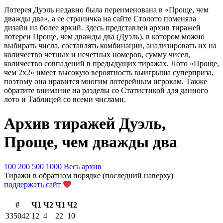
Лотерея Дуэль недавно была переименована в «Проще, чем
дважды два», а ее страничка на сайте Столото поменяла
дизайн на более яркий. Здесь представлен архив тиражей
лотереи Проще, чем дважды два (Дуэль), в котором можно
выбирать числа, составлять комбинации, анализировать их на
количество четных и нечетных номеров, сумму чисел,
количество совпадений в предыдущих тиражах. Лото «Проще,
чем 2х2» имеет высокую вероятность выигрыша суперприза,
поэтому она нравится многим лотерейным игрокам. Также
обратите внимание на разделы со Статистикой для данного
лото и Таблицей со всеми числами.
Архив тиражей Дуэль,
Проще, чем дважды два
100
200
500
1000
Весь архив
Тиражи в обратном порядке (последний наверху)
поддержать сайт
#
Ч1
Ч2
Ч1
Ч2
335042
12
4
22
10