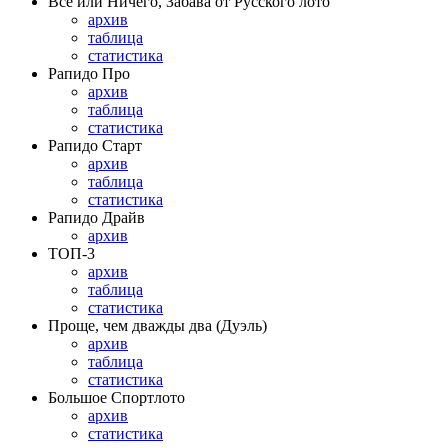
Всё или Ничего, Забава от Русского лото
архив
таблица
статистика
Рапидо Про
архив
таблица
статистика
Рапидо Старт
архив
таблица
статистика
Рапидо Драйв
архив
ТОП-3
архив
таблица
статистика
Проще, чем дважды два (Дуэль)
архив
таблица
статистика
Большое Спортлото
архив
статистика